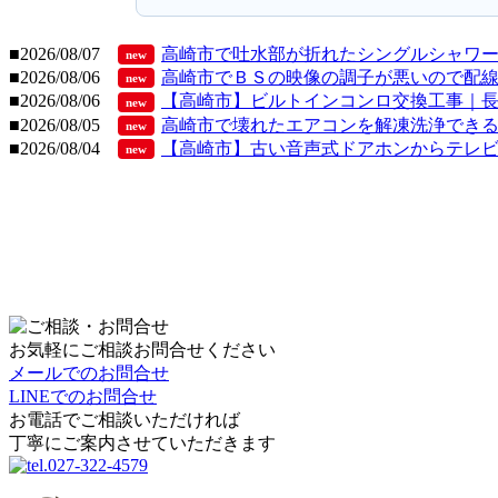
■2026/08/07
高崎市で吐水部が折れたシングルシャワ
new
■2026/08/06
高崎市でＢＳの映像の調子が悪いので配
new
■2026/08/06
【高崎市】ビルトインコンロ交換工事｜長年使
new
■2026/08/05
高崎市で壊れたエアコンを解凍洗浄できるも
new
■2026/08/04
【高崎市】古い音声式ドアホンからテレビド
new
お気軽にご相談お問合せください
メールでのお問合せ
LINEでのお問合せ
お電話でご相談いただければ
丁寧にご案内させていただきます