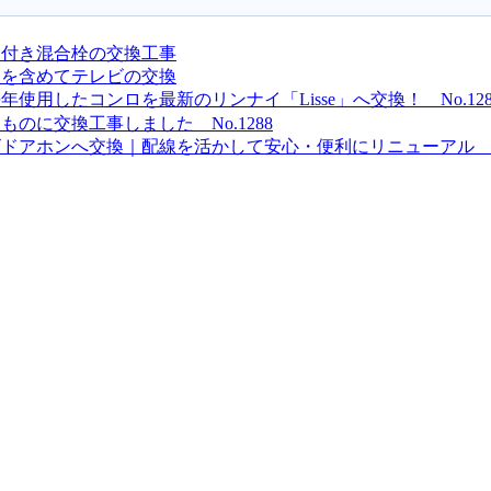
ー付き混合栓の交換工事
線を含めてテレビの交換
用したコンロを最新のリンナイ「Lisse」へ交換！ No.128
のに交換工事しました No.1288
アホンへ交換｜配線を活かして安心・便利にリニューアル No.