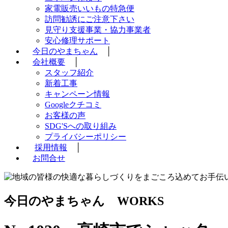
家電販売いいもの特急便
訪問勧誘にご注意下さい
見守り支援事業・協力事業者
安心修理サポート
今日のやまちゃん
│
会社概要
│
スタッフ紹介
新着工事
キャンペーン情報
Googleクチコミ
お客様の声
SDG'Sへの取り組み
プライバシーポリシー
採用情報
│
お問合せ
今日のやまちゃん
WORKS