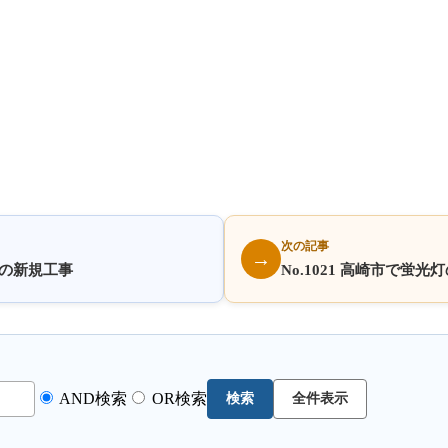
次の記事
→
客様の新規工事
No.1021 高崎市で蛍
AND検索
OR検索
検索
全件表示