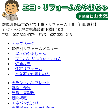
群馬県高崎市のガス工事・リフォーム工事【山田燃料】
〒370-0837 群馬県高崎市下横町10-3
TEL：027-322-4579 FAX：027-322-1213
トップページ
建物別リフォームメニュー
├
屋根のやまちゃん
├
プロパンガスのやまちゃん
├
灯油販売
├
住宅リフォーム
└
空き家でお困りの方
チラシ・パンフレット
資格・免許
受賞・表彰歴
新聞掲載
エネパンだより