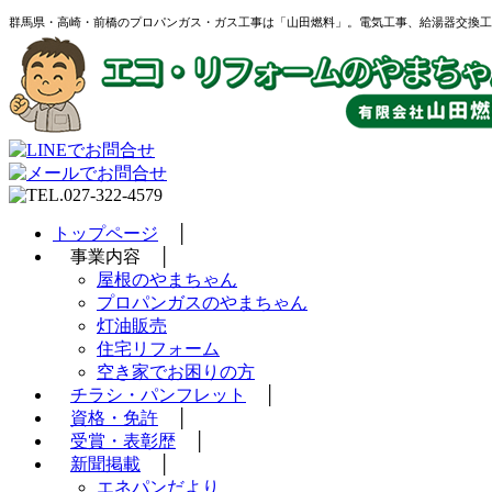
群馬県・高崎・前橋のプロパンガス・ガス工事は「山田燃料」。電気工事、給湯器交換工
トップページ
│
事業内容 │
屋根のやまちゃん
プロパンガスのやまちゃん
灯油販売
住宅リフォーム
空き家でお困りの方
チラシ・パンフレット
│
資格・免許
│
受賞・表彰歴
│
新聞掲載
│
エネパンだより