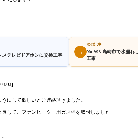
次の記事
→
No.998 高崎市で水
イヤレステレビドアホンに交換工事
工事
/03]
ようにして欲しいとご連絡頂きました。
延長して、ファンヒーター用ガス栓を取付しました。
す。