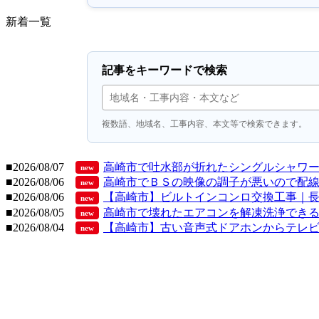
​新着一覧
記事をキーワードで検索
複数語、地域名、工事内容、本文等で検索できます。
■2026/08/07
高崎市で吐水部が折れたシングルシャワ
new
■2026/08/06
高崎市でＢＳの映像の調子が悪いので配
new
■2026/08/06
【高崎市】ビルトインコンロ交換工事｜長年使
new
■2026/08/05
高崎市で壊れたエアコンを解凍洗浄できるも
new
■2026/08/04
【高崎市】古い音声式ドアホンからテレビド
new