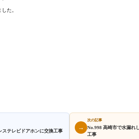
ました。
次の記事
→
No.998 高崎市で水
イヤレステレビドアホンに交換工事
工事