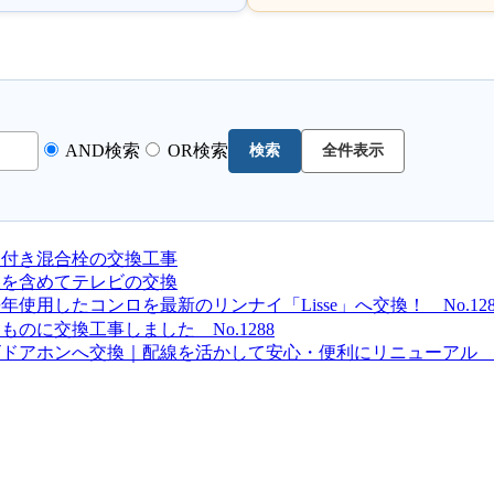
AND検索
OR検索
検索
全件表示
ー付き混合栓の交換工事
線を含めてテレビの交換
用したコンロを最新のリンナイ「Lisse」へ交換！ No.128
のに交換工事しました No.1288
アホンへ交換｜配線を活かして安心・便利にリニューアル No.