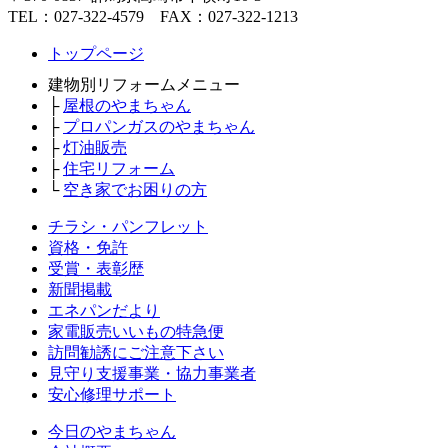
TEL：027-322-4579 FAX：027-322-1213
トップページ
建物別リフォームメニュー
├
屋根のやまちゃん
├
プロパンガスのやまちゃん
├
灯油販売
├
住宅リフォーム
└
空き家でお困りの方
チラシ・パンフレット
資格・免許
受賞・表彰歴
新聞掲載
エネパンだより
家電販売いいもの特急便
訪問勧誘にご注意下さい
見守り支援事業・協力事業者
安心修理サポート
今日のやまちゃん