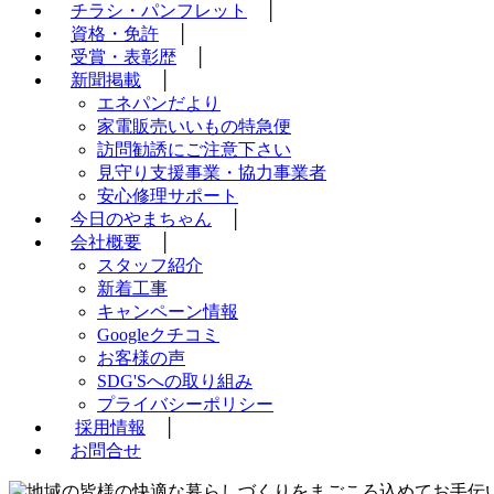
チラシ・パンフレット
│
資格・免許
│
受賞・表彰歴
│
新聞掲載
│
エネパンだより
家電販売いいもの特急便
訪問勧誘にご注意下さい
見守り支援事業・協力事業者
安心修理サポート
今日のやまちゃん
│
会社概要
│
スタッフ紹介
新着工事
キャンペーン情報
Googleクチコミ
お客様の声
SDG'Sへの取り組み
プライバシーポリシー
採用情報
│
お問合せ