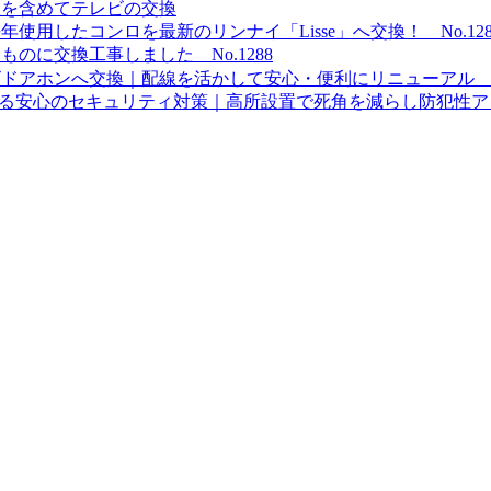
線を含めてテレビの交換
用したコンロを最新のリンナイ「Lisse」へ交換！ No.128
のに交換工事しました No.1288
アホンへ交換｜配線を活かして安心・便利にリニューアル No.
安心のセキュリティ対策｜高所設置で死角を減らし防犯性アップ！