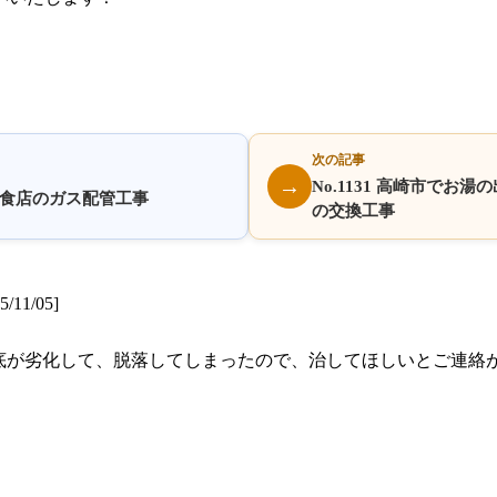
次の記事
→
No.1131 高崎市で
る飲食店のガス配管工事
の交換工事
1/05]
底が劣化して、脱落してしまったので、治してほしいとご連絡
。