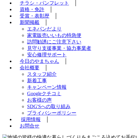
チラシ・パンフレット
│
資格・免許
│
受賞・表彰歴
│
新聞掲載
│
エネパンだより
家電販売いいもの特急便
訪問勧誘にご注意下さい
見守り支援事業・協力事業者
安心修理サポート
今日のやまちゃん
│
会社概要
│
スタッフ紹介
新着工事
キャンペーン情報
Googleクチコミ
お客様の声
SDG'Sへの取り組み
プライバシーポリシー
採用情報
│
お問合せ