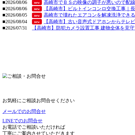
■2026/08/06
高崎市でＢＳの映像の調子が悪いので配
new
■2026/08/06
【高崎市】ビルトインコンロ交換工事｜長年使
new
■2026/08/05
高崎市で壊れたエアコンを解凍洗浄できるも
new
■2026/08/04
【高崎市】古い音声式ドアホンからテレビド
new
■2026/07/31
【高崎市】防犯カメラ設置工事 建物全体を見守る
お気軽にご相談お問合せください
メールでのお問合せ
LINEでのお問合せ
お電話でご相談いただければ
丁寧にご案内させていただきます