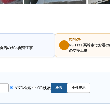
次の記事
→
No.1131 高崎市で
る飲食店のガス配管工事
の交換工事
AND検索
OR検索
検索
全件表示